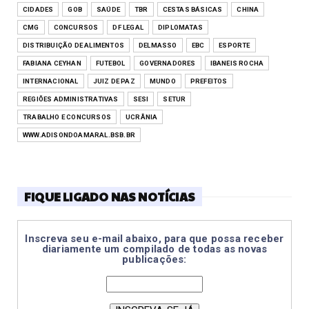
CIDADES
GOB
SAÚDE
TBR
CESTAS BÁSICAS
CHINA
CMG
CONCURSOS
DF LEGAL
DIPLOMATAS
DISTRIBUIÇÃO DE ALIMENTOS
DELMASSO
EBC
ESPORTE
FABIANA CEYHAN
FUTEBOL
GOVERNADORES
IBANEIS ROCHA
INTERNACIONAL
JUIZ DE PAZ
MUNDO
PREFEITOS
REGIÕES ADMINISTRATIVAS
SESI
SETUR
TRABALHO E CONCURSOS
UCRÂNIA
WWW.ADISONDOAMARAL.BSB.BR
FIQUE LIGADO NAS NOTÍCIAS
Inscreva seu e-mail abaixo, para que possa receber
diariamente um compilado de todas as novas
publicações: