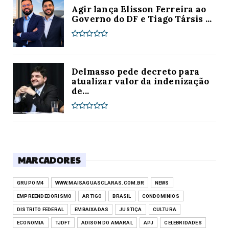
Agir lança Elisson Ferreira ao
Governo do DF e Tiago Társis ...
Delmasso pede decreto para
atualizar valor da indenização
de...
MARCADORES
GRUPO M4
WWW.MAISAGUASCLARAS.COM.BR
NEWS
EMPREENDEDORISMO
ARTIGO
BRASIL
CONDOMÍNIOS
DISTRITO FEDERAL
EMBAIXADAS
JUSTIÇA
CULTURA
ECONOMIA
TJDFT
ADISON DO AMARAL
APJ
CELEBRIDADES