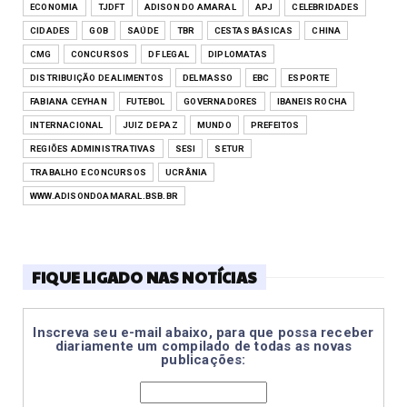
ECONOMIA
TJDFT
ADISON DO AMARAL
APJ
CELEBRIDADES
CIDADES
GOB
SAÚDE
TBR
CESTAS BÁSICAS
CHINA
CMG
CONCURSOS
DF LEGAL
DIPLOMATAS
DISTRIBUIÇÃO DE ALIMENTOS
DELMASSO
EBC
ESPORTE
FABIANA CEYHAN
FUTEBOL
GOVERNADORES
IBANEIS ROCHA
INTERNACIONAL
JUIZ DE PAZ
MUNDO
PREFEITOS
REGIÕES ADMINISTRATIVAS
SESI
SETUR
TRABALHO E CONCURSOS
UCRÂNIA
WWW.ADISONDOAMARAL.BSB.BR
FIQUE LIGADO NAS NOTÍCIAS
Inscreva seu e-mail abaixo, para que possa receber
diariamente um compilado de todas as novas
publicações: