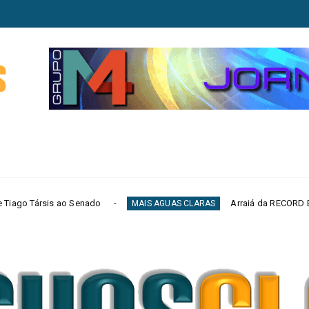
ado
Arraiá da RECORD Brasília reúne mercado 
MAIS AGUAS CLARAS