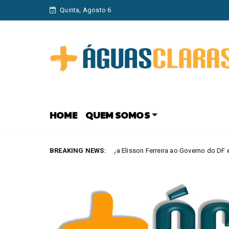
Quinta, Agosto 6
HOME
QUEM SOMOS
Agir lança Elisson Ferreira ao Governo do DF e Tiago Társis ao Sen
BREAKING NEWS:
ARAS