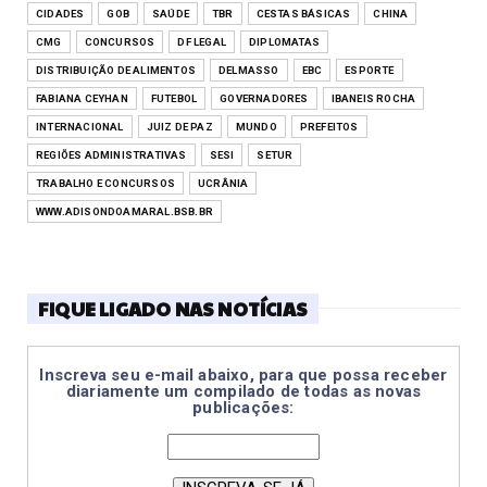
CIDADES
GOB
SAÚDE
TBR
CESTAS BÁSICAS
CHINA
CMG
CONCURSOS
DF LEGAL
DIPLOMATAS
DISTRIBUIÇÃO DE ALIMENTOS
DELMASSO
EBC
ESPORTE
FABIANA CEYHAN
FUTEBOL
GOVERNADORES
IBANEIS ROCHA
INTERNACIONAL
JUIZ DE PAZ
MUNDO
PREFEITOS
REGIÕES ADMINISTRATIVAS
SESI
SETUR
TRABALHO E CONCURSOS
UCRÂNIA
WWW.ADISONDOAMARAL.BSB.BR
FIQUE LIGADO NAS NOTÍCIAS
Inscreva seu e-mail abaixo, para que possa receber
diariamente um compilado de todas as novas
publicações: