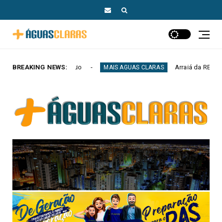
Senado
BREAKING NEWS:
Arraiá da RECORD Brasília reúne merca
MAIS AGUAS CLARAS