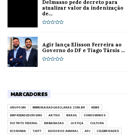
Delmasso pede decreto para
atualizar valor da indenização
de...
Agir lança Elisson Ferreira ao
Governo do DF e Tiago Társis ...
MARCADORES
GRUPO M4
WWW.MAISAGUASCLARAS.COM.BR
NEWS
EMPREENDEDORISMO
ARTIGO
BRASIL
CONDOMÍNIOS
DISTRITO FEDERAL
EMBAIXADAS
JUSTIÇA
CULTURA
ECONOMIA
TJDFT
ADISON DO AMARAL
APJ
CELEBRIDADES