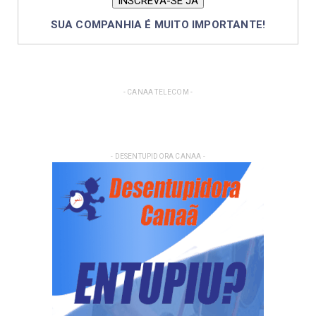
SUA COMPANHIA É MUITO IMPORTANTE!
- CANAA TELECOM -
- DESENTUPIDORA CANAA -