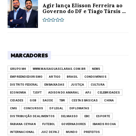
Agir lança Elisson Ferreira ao
Governo do DF e Tiago Társis ...
MARCADORES
GRUPO M4
WWW.MAISAGUASCLARAS.COM.BR
NEWS
EMPREENDEDORISMO
ARTIGO
BRASIL
CONDOMÍNIOS
DISTRITO FEDERAL
EMBAIXADAS
JUSTIÇA
CULTURA
ECONOMIA
TJDFT
ADISON DO AMARAL
APJ
CELEBRIDADES
CIDADES
GOB
SAÚDE
TBR
CESTAS BÁSICAS
CHINA
CMG
CONCURSOS
DF LEGAL
DIPLOMATAS
DISTRIBUIÇÃO DE ALIMENTOS
DELMASSO
EBC
ESPORTE
FABIANA CEYHAN
FUTEBOL
GOVERNADORES
IBANEIS ROCHA
INTERNACIONAL
JUIZ DE PAZ
MUNDO
PREFEITOS