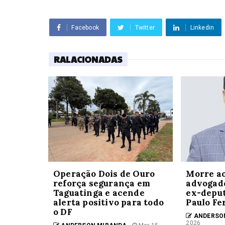
Facebook
Twitter
Linkedin
RALACIONADAS
Operação Dois de Ouro
Morre ao
reforça segurança em
advogado
Taguatinga e acende
ex-deput
alerta positivo para todo
Paulo F
o DF
ANDERSO
2026