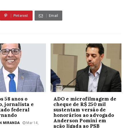
Pinterest
Email
s 58 anos o
ADO e microfilmagem de
, jornalista e
cheque de R$ 250 mil
ado federal
sustentam versão de
ernando
honorários ao advogado
Anderson Pomini em
N MIRANDA
Mar 14,
ação ligada ao PSB