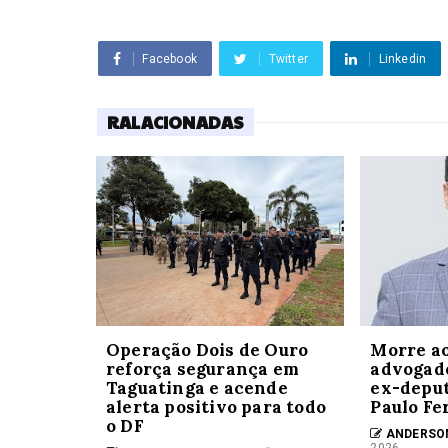
Facebook
Twitter
Linkedin
RALACIONADAS
Operação Dois de Ouro
Morre ao
reforça segurança em
advogado
Taguatinga e acende
ex-deput
alerta positivo para todo
Paulo F
o DF
ANDERSO