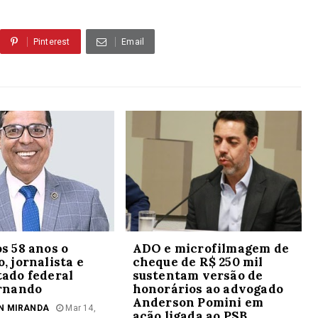
Pinterest
Email
s 58 anos o
ADO e microfilmagem de
, jornalista e
cheque de R$ 250 mil
ado federal
sustentam versão de
ernando
honorários ao advogado
Anderson Pomini em
N MIRANDA
Mar 14,
ação ligada ao PSB