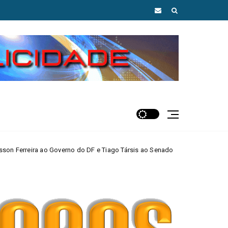
no do DF e Tiago Társis ao Senado
Arraiá da 
MAIS AGUAS CLARAS