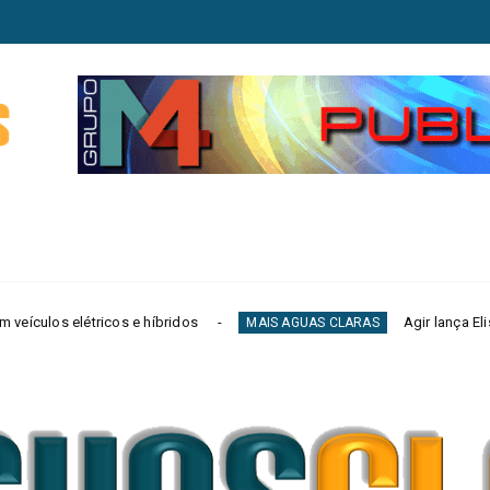
íbridos
Agir lança Elisson Ferreira ao Gover
MAIS AGUAS CLARAS