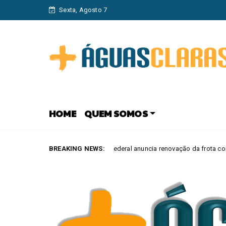
Sexta, Agosto 7
HOME
QUEM SOMOS
Confederal anuncia renovação da frota com veículos elétricos e h
BREAKING NEWS:
LARAS