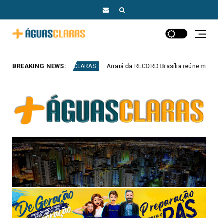
BREAKING NEWS:
Arraiá da RECORD Brasília reúne mercado publicitário, parceiro
S CLARAS