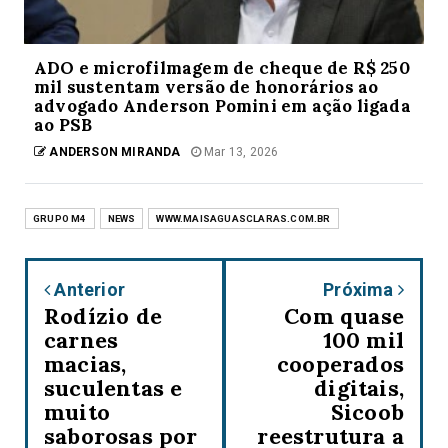
ADO e microfilmagem de cheque de R$ 250
mil sustentam versão de honorários ao
advogado Anderson Pomini em ação ligada
ao PSB
ANDERSON MIRANDA
Mar 13, 2026
GRUPO M4
NEWS
WWW.MAISAGUASCLARAS.COM.BR
Anterior
Próxima
Rodízio de
Com quase
carnes
100 mil
macias,
cooperados
suculentas e
digitais,
muito
Sicoob
saborosas por
reestrutura a