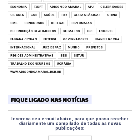
ECONOMIA
TJDFT
ADISON DO AMARAL
APJ
CELEBRIDADES
CIDADES
GOB
SAÚDE
TBR
CESTAS BÁSICAS
CHINA
CMG
CONCURSOS
DF LEGAL
DIPLOMATAS
DISTRIBUIÇÃO DE ALIMENTOS
DELMASSO
EBC
ESPORTE
FABIANA CEYHAN
FUTEBOL
GOVERNADORES
IBANEIS ROCHA
INTERNACIONAL
JUIZ DE PAZ
MUNDO
PREFEITOS
REGIÕES ADMINISTRATIVAS
SESI
SETUR
TRABALHO E CONCURSOS
UCRÂNIA
WWW.ADISONDOAMARAL.BSB.BR
FIQUE LIGADO NAS NOTÍCIAS
Inscreva seu e-mail abaixo, para que possa receber
diariamente um compilado de todas as novas
publicações: