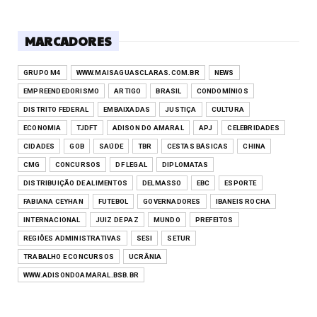
MARCADORES
GRUPO M4
WWW.MAISAGUASCLARAS.COM.BR
NEWS
EMPREENDEDORISMO
ARTIGO
BRASIL
CONDOMÍNIOS
DISTRITO FEDERAL
EMBAIXADAS
JUSTIÇA
CULTURA
ECONOMIA
TJDFT
ADISON DO AMARAL
APJ
CELEBRIDADES
CIDADES
GOB
SAÚDE
TBR
CESTAS BÁSICAS
CHINA
CMG
CONCURSOS
DF LEGAL
DIPLOMATAS
DISTRIBUIÇÃO DE ALIMENTOS
DELMASSO
EBC
ESPORTE
FABIANA CEYHAN
FUTEBOL
GOVERNADORES
IBANEIS ROCHA
INTERNACIONAL
JUIZ DE PAZ
MUNDO
PREFEITOS
REGIÕES ADMINISTRATIVAS
SESI
SETUR
TRABALHO E CONCURSOS
UCRÂNIA
WWW.ADISONDOAMARAL.BSB.BR