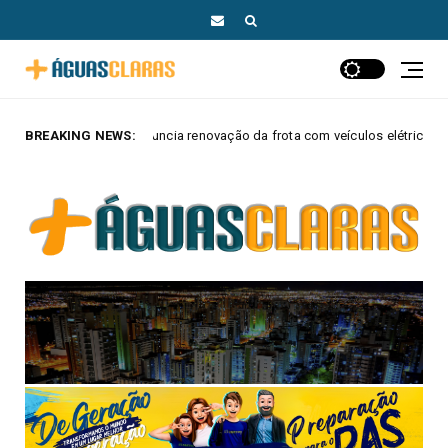
cia renovação da frota com veículos elétricos e híbridos
BREAKING NEWS:
MAIS AGU