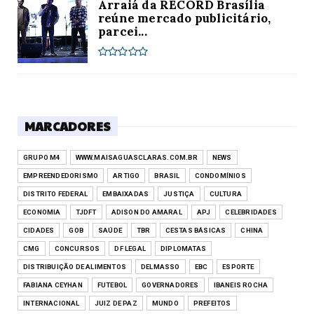
Arraiá da RECORD Brasília
reúne mercado publicitário,
parcei...
MARCADORES
GRUPO M4
WWW.MAISAGUASCLARAS.COM.BR
NEWS
EMPREENDEDORISMO
ARTIGO
BRASIL
CONDOMÍNIOS
DISTRITO FEDERAL
EMBAIXADAS
JUSTIÇA
CULTURA
ECONOMIA
TJDFT
ADISON DO AMARAL
APJ
CELEBRIDADES
CIDADES
GOB
SAÚDE
TBR
CESTAS BÁSICAS
CHINA
CMG
CONCURSOS
DF LEGAL
DIPLOMATAS
DISTRIBUIÇÃO DE ALIMENTOS
DELMASSO
EBC
ESPORTE
FABIANA CEYHAN
FUTEBOL
GOVERNADORES
IBANEIS ROCHA
INTERNACIONAL
JUIZ DE PAZ
MUNDO
PREFEITOS