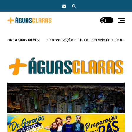
ia renovação da frota com veículos elétricos e híbridos
BREAKING NEWS:
MAIS AGUAS