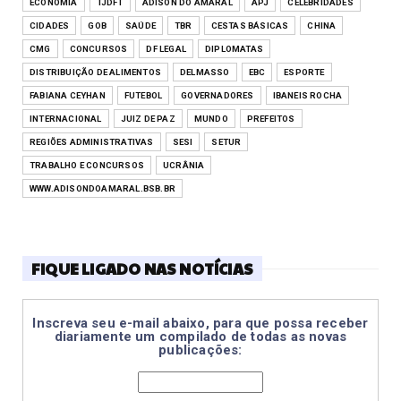
ECONOMIA
TJDFT
ADISON DO AMARAL
APJ
CELEBRIDADES
CIDADES
GOB
SAÚDE
TBR
CESTAS BÁSICAS
CHINA
CMG
CONCURSOS
DF LEGAL
DIPLOMATAS
DISTRIBUIÇÃO DE ALIMENTOS
DELMASSO
EBC
ESPORTE
FABIANA CEYHAN
FUTEBOL
GOVERNADORES
IBANEIS ROCHA
INTERNACIONAL
JUIZ DE PAZ
MUNDO
PREFEITOS
REGIÕES ADMINISTRATIVAS
SESI
SETUR
TRABALHO E CONCURSOS
UCRÂNIA
WWW.ADISONDOAMARAL.BSB.BR
FIQUE LIGADO NAS NOTÍCIAS
Inscreva seu e-mail abaixo, para que possa receber
diariamente um compilado de todas as novas
publicações: