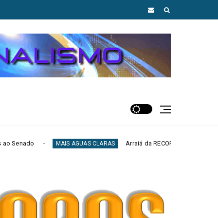
Arraiá da RECORD Brasília reúne mercado publicitário, 
IS AGUAS CLARAS