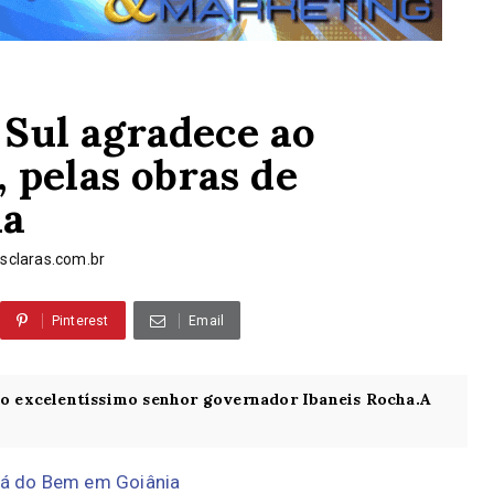
Sul agradece ao
 pelas obras de
ia
claras.com.br
Pinterest
Email
 do excelentíssimo senhor governador Ibaneis Rocha.A
.
aiá do Bem em Goiânia