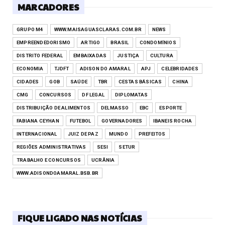
MARCADORES
GRUPO M4
WWW.MAISAGUASCLARAS.COM.BR
NEWS
EMPREENDEDORISMO
ARTIGO
BRASIL
CONDOMÍNIOS
DISTRITO FEDERAL
EMBAIXADAS
JUSTIÇA
CULTURA
ECONOMIA
TJDFT
ADISON DO AMARAL
APJ
CELEBRIDADES
CIDADES
GOB
SAÚDE
TBR
CESTAS BÁSICAS
CHINA
CMG
CONCURSOS
DF LEGAL
DIPLOMATAS
DISTRIBUIÇÃO DE ALIMENTOS
DELMASSO
EBC
ESPORTE
FABIANA CEYHAN
FUTEBOL
GOVERNADORES
IBANEIS ROCHA
INTERNACIONAL
JUIZ DE PAZ
MUNDO
PREFEITOS
REGIÕES ADMINISTRATIVAS
SESI
SETUR
TRABALHO E CONCURSOS
UCRÂNIA
WWW.ADISONDOAMARAL.BSB.BR
FIQUE LIGADO NAS NOTÍCIAS