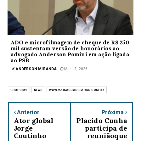
ADO e microfilmagem de cheque de R$ 250
mil sustentam versão de honorários ao
advogado Anderson Pomini em ação ligada
ao PSB
ANDERSON MIRANDA
Mar 13, 2026
GRUPO M4
NEWS
WWW.MAISAGUASCLARAS.COM.BR
Anterior
Próxima
Ator global
Placido Cunha
Jorge
participa de
Coutinho
reuniãoque