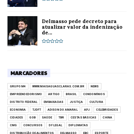
Delmasso pede decreto para
atualizar valor da indenização
de...
MARCADORES
GRUPO M4
WWW.MAISAGUASCLARAS.COM.BR
NEWS
EMPREENDEDORISMO
ARTIGO
BRASIL
CONDOMÍNIOS
DISTRITO FEDERAL
EMBAIXADAS
JUSTIÇA
CULTURA
ECONOMIA
TJDFT
ADISON DO AMARAL
APJ
CELEBRIDADES
CIDADES
GOB
SAÚDE
TBR
CESTAS BÁSICAS
CHINA
CMG
CONCURSOS
DF LEGAL
DIPLOMATAS
DISTRIBUIÇÃO DE ALIMENTOS
DELMASSO
EBC
ESPORTE