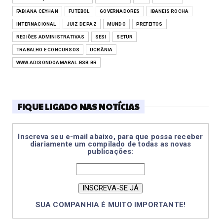
FABIANA CEYHAN
FUTEBOL
GOVERNADORES
IBANEIS ROCHA
INTERNACIONAL
JUIZ DE PAZ
MUNDO
PREFEITOS
REGIÕES ADMINISTRATIVAS
SESI
SETUR
TRABALHO E CONCURSOS
UCRÂNIA
WWW.ADISONDOAMARAL.BSB.BR
FIQUE LIGADO NAS NOTÍCIAS
Inscreva seu e-mail abaixo, para que possa receber
diariamente um compilado de todas as novas
publicações:
SUA COMPANHIA É MUITO IMPORTANTE!