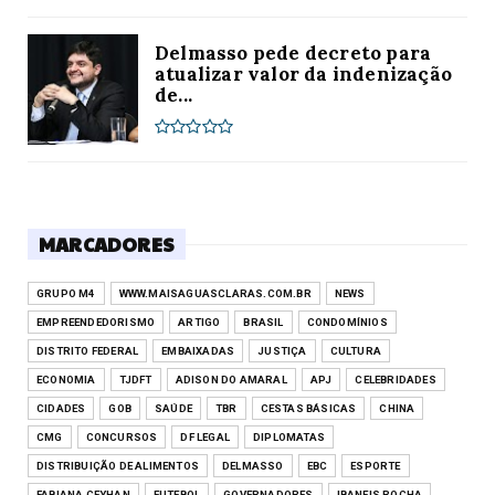
Delmasso pede decreto para
atualizar valor da indenização
de...
MARCADORES
GRUPO M4
WWW.MAISAGUASCLARAS.COM.BR
NEWS
EMPREENDEDORISMO
ARTIGO
BRASIL
CONDOMÍNIOS
DISTRITO FEDERAL
EMBAIXADAS
JUSTIÇA
CULTURA
ECONOMIA
TJDFT
ADISON DO AMARAL
APJ
CELEBRIDADES
CIDADES
GOB
SAÚDE
TBR
CESTAS BÁSICAS
CHINA
CMG
CONCURSOS
DF LEGAL
DIPLOMATAS
DISTRIBUIÇÃO DE ALIMENTOS
DELMASSO
EBC
ESPORTE
FABIANA CEYHAN
FUTEBOL
GOVERNADORES
IBANEIS ROCHA