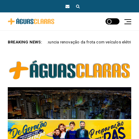
cia renovação da frota com veículos elétricos e híbridos
BREAKING NEWS:
MAIS AGU