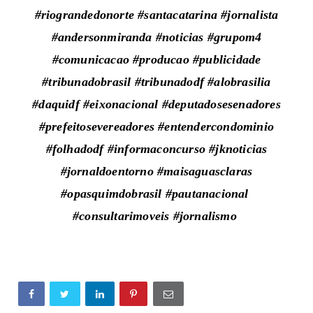
#riograndedonorte #santacatarina #jornalista
#andersonmiranda #noticias #grupom4
#comunicacao #producao #publicidade
#tribunadobrasil #tribunadodf #alobrasilia
#daquidf #eixonacional #deputadosesenadores
#prefeitosevereadores #entendercondominio
#folhadodf #informaconcurso #jknoticias
#jornaldoentorno #maisaguasclaras
#opasquimdobrasil #pautanacional
#consultarimoveis #jornalismo