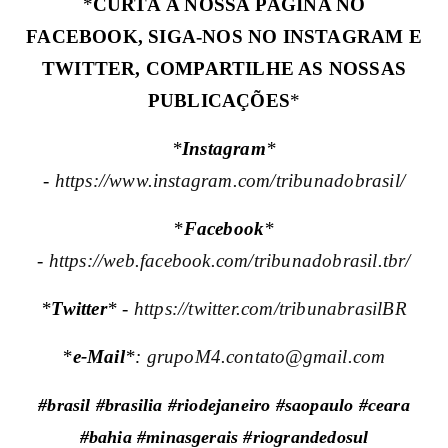
*
CURTA A NOSSA PÁGINA NO
FACEBOOK, SIGA-NOS NO INSTAGRAM E
TWITTER, COMPARTILHE AS NOSSAS
PUBLICAÇÕES
*
*
Instagram
*
-
https://www.instagram.com/tribunadobrasil/
*
Facebook
*
-
https://web.facebook.com/tribunadobrasil.tbr/
*
Twitter
* -
https://twitter.com/tribunabrasilBR
*
e-Mail
*:
grupoM4.contato@gmail.com
#brasil #brasilia #riodejaneiro #saopaulo #ceara
#bahia #minasgerais #riograndedosul