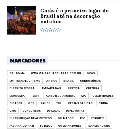
Goiás é o primeiro lugar do
Brasil até na decoração
natalina...
MARCADORES
GRUPO M4
WWW.MAISAGUASCLARAS.COM.BR
NEWS
EMPREENDEDORISMO
ARTIGO
BRASIL
CONDOMÍNIOS
DISTRITO FEDERAL
EMBAIXADAS
JUSTIÇA
CULTURA
ECONOMIA
TJDFT
ADISON DO AMARAL
APJ
CELEBRIDADES
CIDADES
GOB
SAÚDE
TBR
CESTAS BÁSICAS
CHINA
CMG
CONCURSOS
DF LEGAL
DIPLOMATAS
DISTRIBUIÇÃO DE ALIMENTOS
DELMASSO
EBC
ESPORTE
FABIANA CEYHAN
FUTEBOL
GOVERNADORES
IBANEIS ROCHA