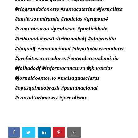
#riograndedonorte #santacatarina #jornalista
#andersonmiranda #noticias #grupom4
#comunicacao #producao #publicidade
#tribunadobrasil #tribunadodf #alobrasilia
#daquidf #eixonacional #deputadosesenadores
#prefeitosevereadores #entendercondominio
#folhadodf #informaconcurso #jknoticias
#jornaldoentorno #maisaguasclaras
#opasquimdobrasil #pautanacional
#consultarimoveis #jornalismo