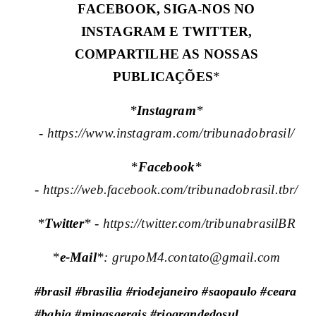
FACEBOOK, SIGA-NOS NO
INSTAGRAM E TWITTER,
COMPARTILHE AS NOSSAS
PUBLICAÇÕES
*
*
Instagram
*
-
https://www.instagram.com/tribunadobrasil/
*
Facebook
*
-
https://web.facebook.com/tribunadobrasil.tbr/
*
Twitter
* -
https://twitter.com/tribunabrasilBR
*
e-Mail
*:
grupoM4.contato@gmail.com
#brasil #brasilia #riodejaneiro #saopaulo #ceara
#bahia #minasgerais #riograndedosul