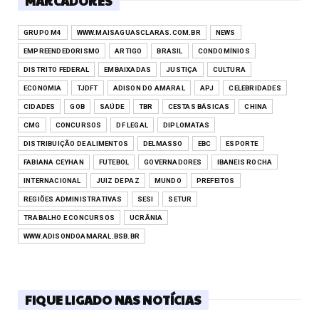
MARCADORES
GRUPO M4
WWW.MAISAGUASCLARAS.COM.BR
NEWS
EMPREENDEDORISMO
ARTIGO
BRASIL
CONDOMÍNIOS
DISTRITO FEDERAL
EMBAIXADAS
JUSTIÇA
CULTURA
ECONOMIA
TJDFT
ADISON DO AMARAL
APJ
CELEBRIDADES
CIDADES
GOB
SAÚDE
TBR
CESTAS BÁSICAS
CHINA
CMG
CONCURSOS
DF LEGAL
DIPLOMATAS
DISTRIBUIÇÃO DE ALIMENTOS
DELMASSO
EBC
ESPORTE
FABIANA CEYHAN
FUTEBOL
GOVERNADORES
IBANEIS ROCHA
INTERNACIONAL
JUIZ DE PAZ
MUNDO
PREFEITOS
REGIÕES ADMINISTRATIVAS
SESI
SETUR
TRABALHO E CONCURSOS
UCRÂNIA
WWW.ADISONDOAMARAL.BSB.BR
FIQUE LIGADO NAS NOTÍCIAS