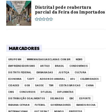
Distrital pede reabertura
parcial da Feira dos Importados
MARCADORES
GRUPO M4
WWW.MAISAGUASCLARAS.COM.BR
NEWS
EMPREENDEDORISMO
ARTIGO
BRASIL
CONDOMÍNIOS
DISTRITO FEDERAL
EMBAIXADAS
JUSTIÇA
CULTURA
ECONOMIA
TJDFT
ADISON DO AMARAL
APJ
CELEBRIDADES
CIDADES
GOB
SAÚDE
TBR
CESTAS BÁSICAS
CHINA
CMG
CONCURSOS
DF LEGAL
DIPLOMATAS
DISTRIBUIÇÃO DE ALIMENTOS
DELMASSO
EBC
ESPORTE
FABIANA CEYHAN
FUTEBOL
GOVERNADORES
IBANEIS ROCHA
INTERNACIONAL
JUIZ DE PAZ
MUNDO
PREFEITOS