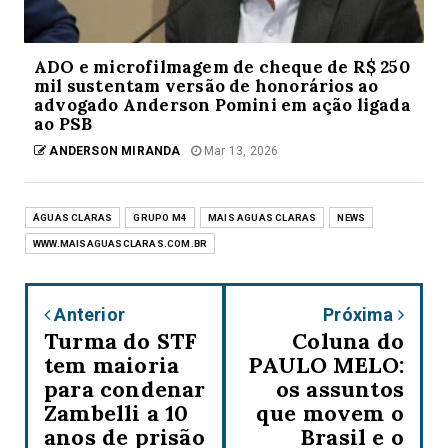
ADO e microfilmagem de cheque de R$ 250
mil sustentam versão de honorários ao
advogado Anderson Pomini em ação ligada
ao PSB
ANDERSON MIRANDA
Mar 13, 2026
ÁGUAS CLARAS
GRUPO M4
MAIS AGUAS CLARAS
NEWS
WWW.MAISAGUASCLARAS.COM.BR
Anterior
Próxima
Turma do STF
Coluna do
tem maioria
PAULO MELO:
para condenar
os assuntos
Zambelli a 10
que movem o
anos de prisão
Brasil e o