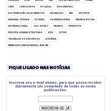
CIDADES
GOB
SAÚDE
TBR
CESTAS BÁSICAS
CHINA
CMG
CONCURSOS
DF LEGAL
DIPLOMATAS
DISTRIBUIÇÃO DE ALIMENTOS
DELMASSO
EBC
ESPORTE
FABIANA CEYHAN
FUTEBOL
GOVERNADORES
IBANEIS ROCHA
INTERNACIONAL
JUIZ DE PAZ
MUNDO
PREFEITOS
REGIÕES ADMINISTRATIVAS
SESI
SETUR
TRABALHO E CONCURSOS
UCRÂNIA
WWW.ADISONDOAMARAL.BSB.BR
FIQUE LIGADO NAS NOTÍCIAS
Inscreva seu e-mail abaixo, para que possa receber
diariamente um compilado de todas as novas
publicações: