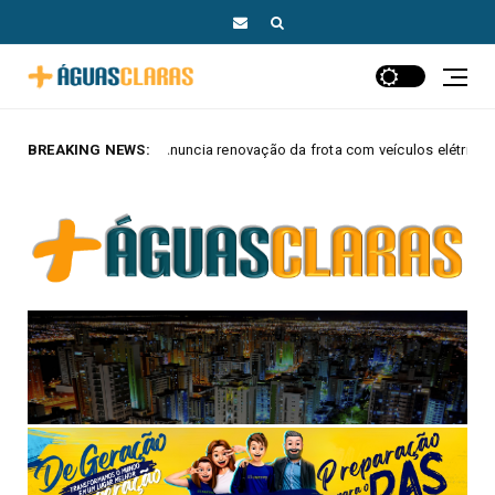
a renovação da frota com veículos elétricos e híbridos
BREAKING NEWS:
MAIS AGUAS