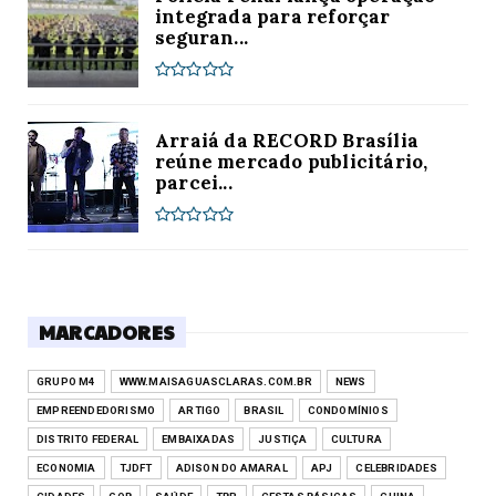
integrada para reforçar
seguran...
Arraiá da RECORD Brasília
reúne mercado publicitário,
parcei...
MARCADORES
GRUPO M4
WWW.MAISAGUASCLARAS.COM.BR
NEWS
EMPREENDEDORISMO
ARTIGO
BRASIL
CONDOMÍNIOS
DISTRITO FEDERAL
EMBAIXADAS
JUSTIÇA
CULTURA
ECONOMIA
TJDFT
ADISON DO AMARAL
APJ
CELEBRIDADES