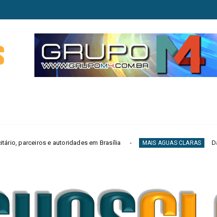
dades em Brasília
Daniel Vilela abre segund
MAIS AGUAS CLARAS