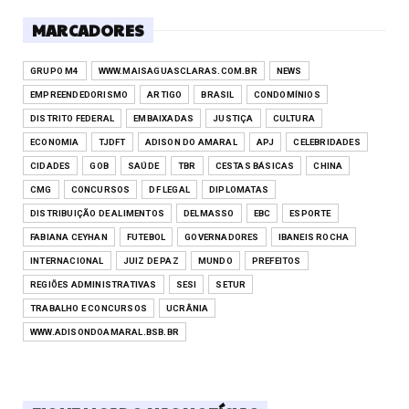
MARCADORES
GRUPO M4
WWW.MAISAGUASCLARAS.COM.BR
NEWS
EMPREENDEDORISMO
ARTIGO
BRASIL
CONDOMÍNIOS
DISTRITO FEDERAL
EMBAIXADAS
JUSTIÇA
CULTURA
ECONOMIA
TJDFT
ADISON DO AMARAL
APJ
CELEBRIDADES
CIDADES
GOB
SAÚDE
TBR
CESTAS BÁSICAS
CHINA
CMG
CONCURSOS
DF LEGAL
DIPLOMATAS
DISTRIBUIÇÃO DE ALIMENTOS
DELMASSO
EBC
ESPORTE
FABIANA CEYHAN
FUTEBOL
GOVERNADORES
IBANEIS ROCHA
INTERNACIONAL
JUIZ DE PAZ
MUNDO
PREFEITOS
REGIÕES ADMINISTRATIVAS
SESI
SETUR
TRABALHO E CONCURSOS
UCRÂNIA
WWW.ADISONDOAMARAL.BSB.BR