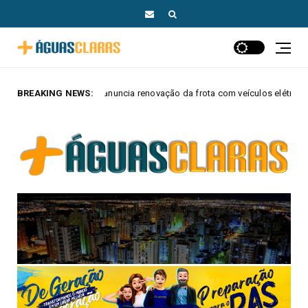
cia renovação da frota com veículos elétricos e híbridos
BREAKING NEWS:
MAIS AGU