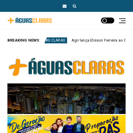
BREAKING NEWS:
Agir lança Elisson Ferreira ao Governo do DF e Tiago Társis ao
 CLARAS