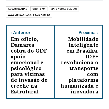
ÁGUAS CLARAS
GRUPO M4
MAIS AGUAS CLARAS
WWW.MAISAGUASCLARAS.COM.BR
Anterior
Próxima
Em ofício,
Mobilidade
Damares
Inteligente
cobra do GDF
em Brasília:
apoio
IDE+
emocional e
revoluciona o
psicológico
transporte
para vítimas
com
de invasão de
plataforma
creche na
humanizada e
Estrutural
inovadora