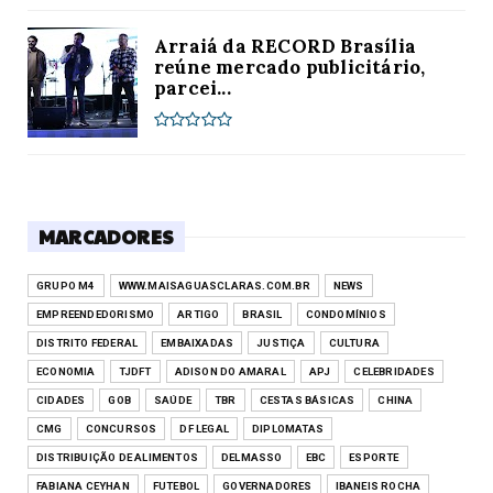
Arraiá da RECORD Brasília
reúne mercado publicitário,
parcei...
MARCADORES
GRUPO M4
WWW.MAISAGUASCLARAS.COM.BR
NEWS
EMPREENDEDORISMO
ARTIGO
BRASIL
CONDOMÍNIOS
DISTRITO FEDERAL
EMBAIXADAS
JUSTIÇA
CULTURA
ECONOMIA
TJDFT
ADISON DO AMARAL
APJ
CELEBRIDADES
CIDADES
GOB
SAÚDE
TBR
CESTAS BÁSICAS
CHINA
CMG
CONCURSOS
DF LEGAL
DIPLOMATAS
DISTRIBUIÇÃO DE ALIMENTOS
DELMASSO
EBC
ESPORTE
FABIANA CEYHAN
FUTEBOL
GOVERNADORES
IBANEIS ROCHA