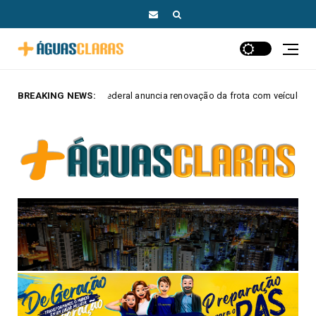
l anuncia renovação da frota com veículos elétricos e híbridos
BREAKING NEWS:
MAIS