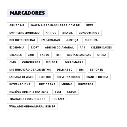
MARCADORES
GRUPO M4
WWW.MAISAGUASCLARAS.COM.BR
NEWS
EMPREENDEDORISMO
ARTIGO
BRASIL
CONDOMÍNIOS
DISTRITO FEDERAL
EMBAIXADAS
JUSTIÇA
CULTURA
ECONOMIA
TJDFT
ADISON DO AMARAL
APJ
CELEBRIDADES
CIDADES
GOB
SAÚDE
TBR
CESTAS BÁSICAS
CHINA
CMG
CONCURSOS
DF LEGAL
DIPLOMATAS
DISTRIBUIÇÃO DE ALIMENTOS
DELMASSO
EBC
ESPORTE
FABIANA CEYHAN
FUTEBOL
GOVERNADORES
IBANEIS ROCHA
INTERNACIONAL
JUIZ DE PAZ
MUNDO
PREFEITOS
REGIÕES ADMINISTRATIVAS
SESI
SETUR
TRABALHO E CONCURSOS
UCRÂNIA
WWW.ADISONDOAMARAL.BSB.BR