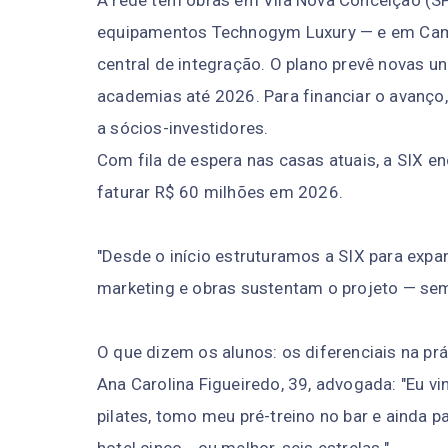
A rede tem obras em Vila Nova Conceição (SP)
equipamentos Technogym Luxury — e em Campin
central de integração. O plano prevê novas un
academias até 2026. Para financiar o avanço,
a sócios-investidores.
Com fila de espera nas casas atuais, a SIX e
faturar R$ 60 milhões em 2026.
"Desde o início estruturamos a SIX para expand
marketing e obras sustentam o projeto — sem
O que dizem os alunos: os diferenciais na prá
Ana Carolina Figueiredo, 39, advogada: "Eu vi
pilates, tomo meu pré-treino no bar e ainda p