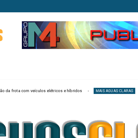
os elétricos e híbridos
Agir lança Elisson F
MAIS AGUAS CLARAS