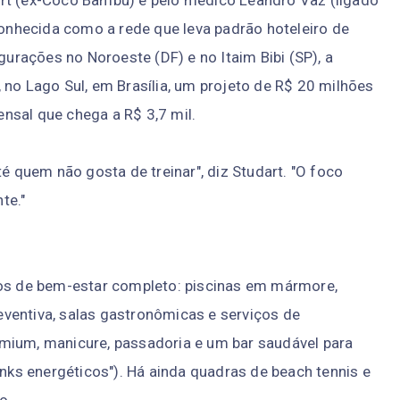
rt (ex-Coco Bambu) e pelo médico Leandro Vaz (ligado
econhecida como a rede que leva padrão hoteleiro de
gurações no Noroeste (DF) e no Itaim Bibi (SP), a
 no Lago Sul, em Brasília, um projeto de R$ 20 milhões
nsal que chega a R$ 3,7 mil.
quem não gosta de treinar", diz Studart. "O foco
te."
s de bem-estar completo: piscinas em mármore,
preventiva, salas gastronômicas e serviços de
mium, manicure, passadoria e um bar saudável para
inks energéticos"). Há ainda quadras de beach tennis e