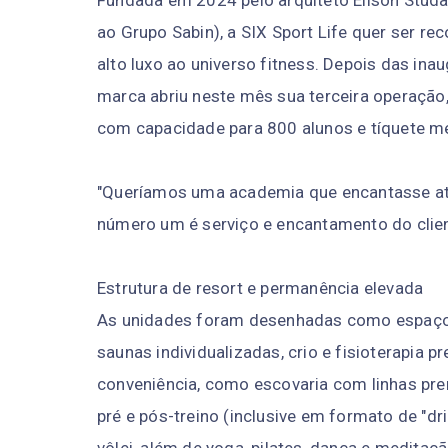
Fundada em 2024 pelo arquiteto Eilson Studa
ao Grupo Sabin), a SIX Sport Life quer ser r
alto luxo ao universo fitness. Depois das inau
marca abriu neste mês sua terceira operação,
com capacidade para 800 alunos e tíquete me
"Queríamos uma academia que encantasse até 
número um é serviço e encantamento do clien
Estrutura de resort e permanência elevada
As unidades foram desenhadas como espaço
saunas individualizadas, crio e fisioterapia 
conveniência, como escovaria com linhas pre
pré e pós-treino (inclusive em formato de "dr