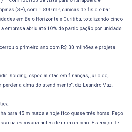
 — com rooftop de vista para o Ibirapuera e
as (SP), com 1.800 m², clínicas de fisio e bar
idades em Belo Horizonte e Curitiba, totalizando cinco
 a empresa abriu até 10% de participação por unidade
ncerrou o primeiro ano com R$ 30 milhões e projeta
ir: holding, especialistas em finanças, jurídico,
 perder a alma do atendimento", diz Leandro Vaz.
tica
nha para 45 minutos e hoje fico quase três horas. Faço
asso na escovaria antes de uma reunião. É serviço de