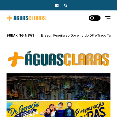
sson Ferreira ao Governo do DF e Tiago Társis ao Senado
BREAKING NEWS:
MAIS AGUA