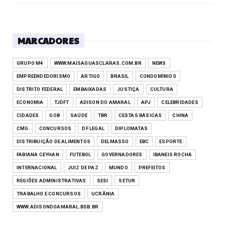
MARCADORES
GRUPO M4
WWW.MAISAGUASCLARAS.COM.BR
NEWS
EMPREENDEDORISMO
ARTIGO
BRASIL
CONDOMÍNIOS
DISTRITO FEDERAL
EMBAIXADAS
JUSTIÇA
CULTURA
ECONOMIA
TJDFT
ADISON DO AMARAL
APJ
CELEBRIDADES
CIDADES
GOB
SAÚDE
TBR
CESTAS BÁSICAS
CHINA
CMG
CONCURSOS
DF LEGAL
DIPLOMATAS
DISTRIBUIÇÃO DE ALIMENTOS
DELMASSO
EBC
ESPORTE
FABIANA CEYHAN
FUTEBOL
GOVERNADORES
IBANEIS ROCHA
INTERNACIONAL
JUIZ DE PAZ
MUNDO
PREFEITOS
REGIÕES ADMINISTRATIVAS
SESI
SETUR
TRABALHO E CONCURSOS
UCRÂNIA
WWW.ADISONDOAMARAL.BSB.BR