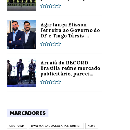
Agir lança Elisson
Ferreira ao Governo do
DF e Tiago Társis ...
Arraiá da RECORD
Brasília reúne mercado
publicitário, parcei...
MARCADORES
GRUPO M4
WWW.MAISAGUASCLARAS.COM.BR
NEWS