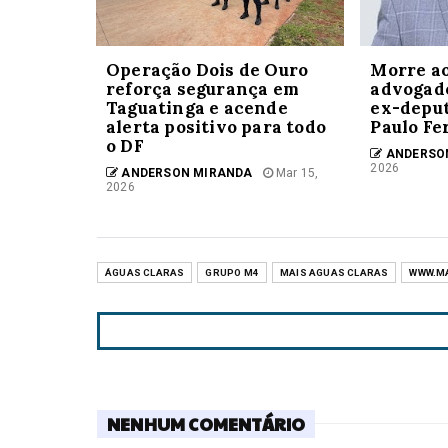
Operação Dois de Ouro
Morre ao
reforça segurança em
advogado
Taguatinga e acende
ex-deput
alerta positivo para todo
Paulo F
o DF
ANDERSO
2026
ANDERSON MIRANDA
Mar 15,
2026
ÁGUAS CLARAS
GRUPO M4
MAIS AGUAS CLARAS
WWW.M
NENHUM COMENTÁRIO