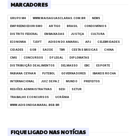
MARCADORES
GRUPO M4
WWW.MAISAGUASCLARAS.COM.BR
NEWS
EMPREENDEDORISMO
ARTIGO
BRASIL
CONDOMÍNIOS
DISTRITO FEDERAL
EMBAIXADAS
JUSTIÇA
CULTURA
ECONOMIA
TJDFT
ADISON DO AMARAL
APJ
CELEBRIDADES
CIDADES
GOB
SAÚDE
TBR
CESTAS BÁSICAS
CHINA
CMG
CONCURSOS
DF LEGAL
DIPLOMATAS
DISTRIBUIÇÃO DE ALIMENTOS
DELMASSO
EBC
ESPORTE
FABIANA CEYHAN
FUTEBOL
GOVERNADORES
IBANEIS ROCHA
INTERNACIONAL
JUIZ DE PAZ
MUNDO
PREFEITOS
REGIÕES ADMINISTRATIVAS
SESI
SETUR
TRABALHO E CONCURSOS
UCRÂNIA
WWW.ADISONDOAMARAL.BSB.BR
FIQUE LIGADO NAS NOTÍCIAS