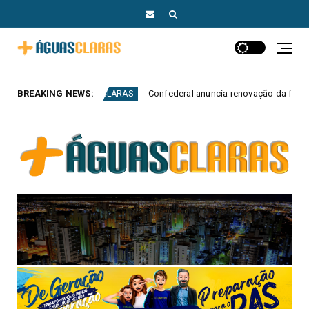
BREAKING NEWS:
Confederal anuncia renovação da frota com veículos elétricos e híbri
AS