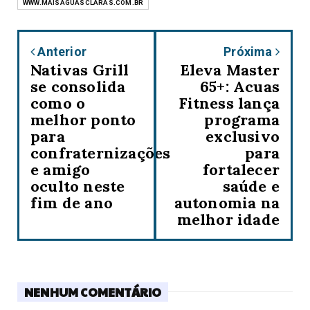
WWW.MAISAGUASCLARAS.COM.BR
Anterior
Próxima
Nativas Grill
Eleva Master
se consolida
65+: Acuas
como o
Fitness lança
melhor ponto
programa
para
exclusivo
confraternizações
para
e amigo
fortalecer
oculto neste
saúde e
fim de ano
autonomia na
melhor idade
NENHUM COMENTÁRIO