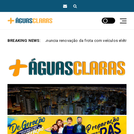
cia renovação da frota com veículos elétricos e híbridos
BREAKING NEWS:
MAIS AGU