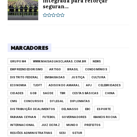
integrada para reforçar
seguran...
MARCADORES
GRUPO M4
WWW.MAISAGUASCLARAS.COM.BR
NEWS
EMPREENDEDORISMO
ARTIGO
BRASIL
CONDOMÍNIOS
DISTRITO FEDERAL
EMBAIXADAS
JUSTIÇA
CULTURA
ECONOMIA
TJDFT
ADISON DO AMARAL
APJ
CELEBRIDADES
CIDADES
GOB
SAÚDE
TBR
CESTAS BÁSICAS
CHINA
CMG
CONCURSOS
DF LEGAL
DIPLOMATAS
DISTRIBUIÇÃO DE ALIMENTOS
DELMASSO
EBC
ESPORTE
FABIANA CEYHAN
FUTEBOL
GOVERNADORES
IBANEIS ROCHA
INTERNACIONAL
JUIZ DE PAZ
MUNDO
PREFEITOS
REGIÕES ADMINISTRATIVAS
SESI
SETUR