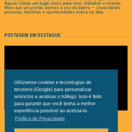
Águas Claras um lugar único para viver, trabalhar e investir.
Mais que um portal, somos a voz do bairro — conectando
pessoas, histórias e oportunidades todos os dias.
POSTAGEM EM DESTAQUE
Utilizamos cookies e tecnologias de
terceiros (Google) para personalizar
anúncios e analisar o tráfego. Isso é feito
para garantir que você tenha a melhor
experiência possível ao acessa-lo.
Águas Claras recebe grande encontro de síndicos do
Política de Privacidade
Distrito Federal