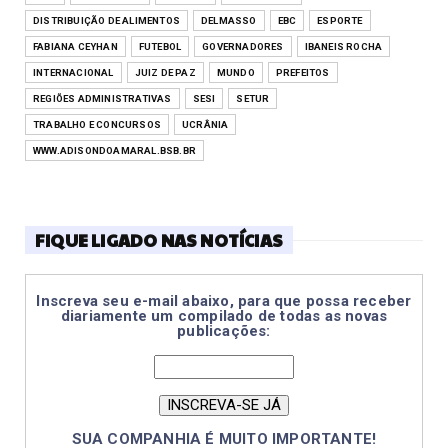
DISTRIBUIÇÃO DE ALIMENTOS
DELMASSO
EBC
ESPORTE
FABIANA CEYHAN
FUTEBOL
GOVERNADORES
IBANEIS ROCHA
INTERNACIONAL
JUIZ DE PAZ
MUNDO
PREFEITOS
REGIÕES ADMINISTRATIVAS
SESI
SETUR
TRABALHO E CONCURSOS
UCRÂNIA
WWW.ADISONDOAMARAL.BSB.BR
FIQUE LIGADO NAS NOTÍCIAS
Inscreva seu e-mail abaixo, para que possa receber
diariamente um compilado de todas as novas
publicações:
SUA COMPANHIA É MUITO IMPORTANTE!