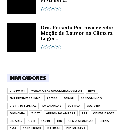
elétricos...
Dra. Priscila Pedroso recebe
Moção de Louvor na Câmara
Legis...
MARCADORES
GRUPO M4
WWW.MAISAGUASCLARAS.COM.BR
NEWS
EMPREENDEDORISMO
ARTIGO
BRASIL
CONDOMÍNIOS
DISTRITO FEDERAL
EMBAIXADAS
JUSTIÇA
CULTURA
ECONOMIA
TJDFT
ADISON DO AMARAL
APJ
CELEBRIDADES
CIDADES
GOB
SAÚDE
TBR
CESTAS BÁSICAS
CHINA
CMG
CONCURSOS
DF LEGAL
DIPLOMATAS