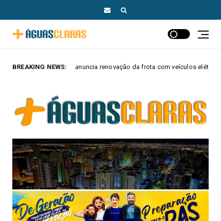
ral anuncia renovação da frota com veículos elétricos e híbridos
BREAKING NEWS:
MA