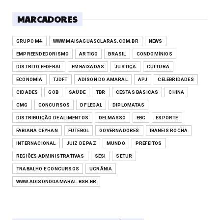
MARCADORES
GRUPO M4
WWW.MAISAGUASCLARAS.COM.BR
NEWS
EMPREENDEDORISMO
ARTIGO
BRASIL
CONDOMÍNIOS
DISTRITO FEDERAL
EMBAIXADAS
JUSTIÇA
CULTURA
ECONOMIA
TJDFT
ADISON DO AMARAL
APJ
CELEBRIDADES
CIDADES
GOB
SAÚDE
TBR
CESTAS BÁSICAS
CHINA
CMG
CONCURSOS
DF LEGAL
DIPLOMATAS
DISTRIBUIÇÃO DE ALIMENTOS
DELMASSO
EBC
ESPORTE
FABIANA CEYHAN
FUTEBOL
GOVERNADORES
IBANEIS ROCHA
INTERNACIONAL
JUIZ DE PAZ
MUNDO
PREFEITOS
REGIÕES ADMINISTRATIVAS
SESI
SETUR
TRABALHO E CONCURSOS
UCRÂNIA
WWW.ADISONDOAMARAL.BSB.BR