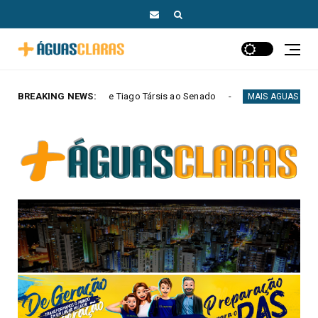
iago Társis ao Senado
BREAKING NEWS:
Arraiá da RECORD Brasí
MAIS AGUAS CLARAS