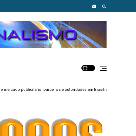
, parceiros e autoridades em Brasília
Daniel
MAIS AGUAS CLARAS