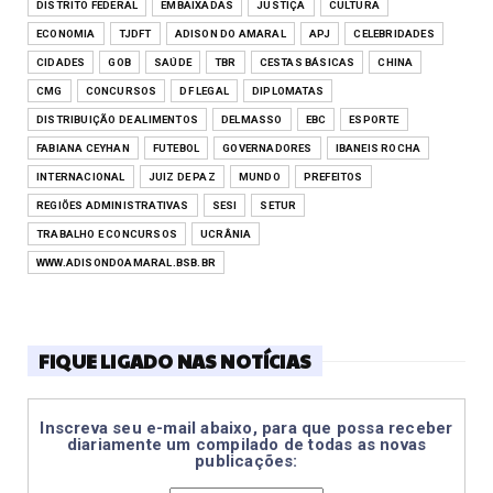
DISTRITO FEDERAL
EMBAIXADAS
JUSTIÇA
CULTURA
ECONOMIA
TJDFT
ADISON DO AMARAL
APJ
CELEBRIDADES
CIDADES
GOB
SAÚDE
TBR
CESTAS BÁSICAS
CHINA
CMG
CONCURSOS
DF LEGAL
DIPLOMATAS
DISTRIBUIÇÃO DE ALIMENTOS
DELMASSO
EBC
ESPORTE
FABIANA CEYHAN
FUTEBOL
GOVERNADORES
IBANEIS ROCHA
INTERNACIONAL
JUIZ DE PAZ
MUNDO
PREFEITOS
REGIÕES ADMINISTRATIVAS
SESI
SETUR
TRABALHO E CONCURSOS
UCRÂNIA
WWW.ADISONDOAMARAL.BSB.BR
FIQUE LIGADO NAS NOTÍCIAS
Inscreva seu e-mail abaixo, para que possa receber
diariamente um compilado de todas as novas
publicações: