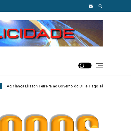
n Ferreira ao Governo do DF e Tiago Társis ao Senado
MAIS AGUAS C