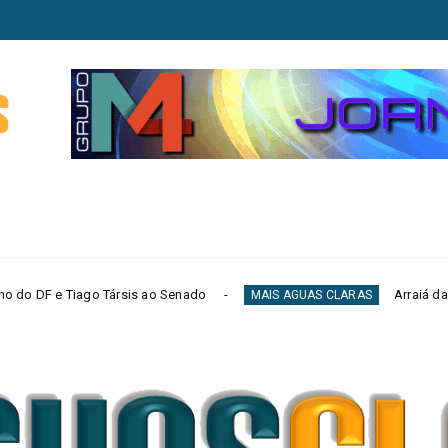
is ao Senado
Arraiá da RECORD Brasília reúne
MAIS AGUAS CLARAS