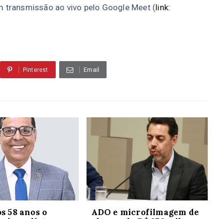
om transmissão ao vivo pelo Google Meet (
link:
Pinterest
Email
s 58 anos o
ADO e microfilmagem de