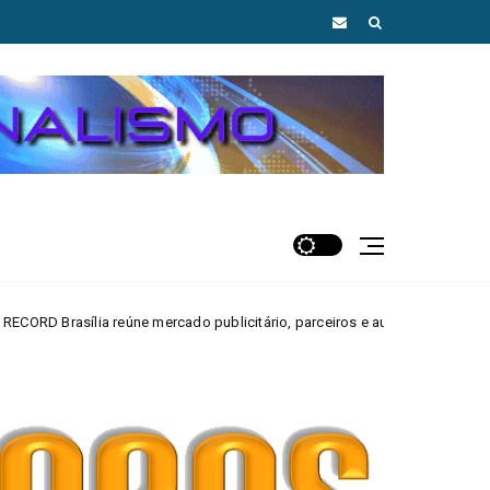
 mercado publicitário, parceiros e autoridades em Brasília
MAIS AG