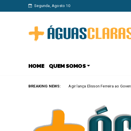
Segunda, Agosto 10
HOME
QUEM SOMOS
BREAKING NEWS:
Agir lança Elisson Ferreira ao Governo do DF e Tiago Társ
AGUAS CLARAS