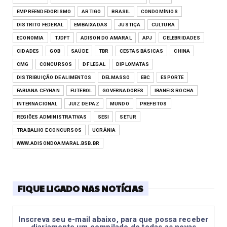
EMPREENDEDORISMO
ARTIGO
BRASIL
CONDOMÍNIOS
DISTRITO FEDERAL
EMBAIXADAS
JUSTIÇA
CULTURA
ECONOMIA
TJDFT
ADISON DO AMARAL
APJ
CELEBRIDADES
CIDADES
GOB
SAÚDE
TBR
CESTAS BÁSICAS
CHINA
CMG
CONCURSOS
DF LEGAL
DIPLOMATAS
DISTRIBUIÇÃO DE ALIMENTOS
DELMASSO
EBC
ESPORTE
FABIANA CEYHAN
FUTEBOL
GOVERNADORES
IBANEIS ROCHA
INTERNACIONAL
JUIZ DE PAZ
MUNDO
PREFEITOS
REGIÕES ADMINISTRATIVAS
SESI
SETUR
TRABALHO E CONCURSOS
UCRÂNIA
WWW.ADISONDOAMARAL.BSB.BR
FIQUE LIGADO NAS NOTÍCIAS
Inscreva seu e-mail abaixo, para que possa receber