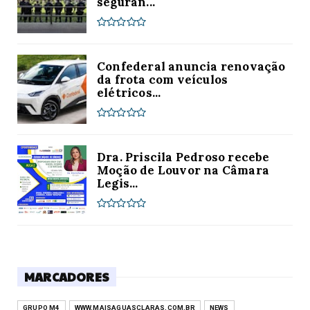
seguran...
Confederal anuncia renovação
da frota com veículos
elétricos...
Dra. Priscila Pedroso recebe
Moção de Louvor na Câmara
Legis...
MARCADORES
GRUPO M4
WWW.MAISAGUASCLARAS.COM.BR
NEWS