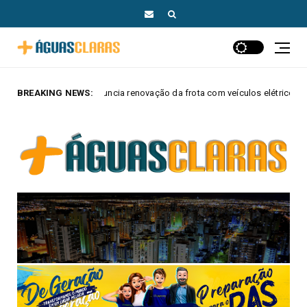
a renovação da frota com veículos elétricos e híbridos
BREAKING NEWS:
MAIS AGUAS 