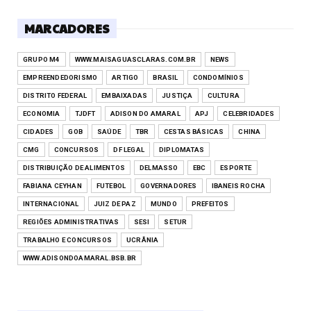
MARCADORES
GRUPO M4
WWW.MAISAGUASCLARAS.COM.BR
NEWS
EMPREENDEDORISMO
ARTIGO
BRASIL
CONDOMÍNIOS
DISTRITO FEDERAL
EMBAIXADAS
JUSTIÇA
CULTURA
ECONOMIA
TJDFT
ADISON DO AMARAL
APJ
CELEBRIDADES
CIDADES
GOB
SAÚDE
TBR
CESTAS BÁSICAS
CHINA
CMG
CONCURSOS
DF LEGAL
DIPLOMATAS
DISTRIBUIÇÃO DE ALIMENTOS
DELMASSO
EBC
ESPORTE
FABIANA CEYHAN
FUTEBOL
GOVERNADORES
IBANEIS ROCHA
INTERNACIONAL
JUIZ DE PAZ
MUNDO
PREFEITOS
REGIÕES ADMINISTRATIVAS
SESI
SETUR
TRABALHO E CONCURSOS
UCRÂNIA
WWW.ADISONDOAMARAL.BSB.BR