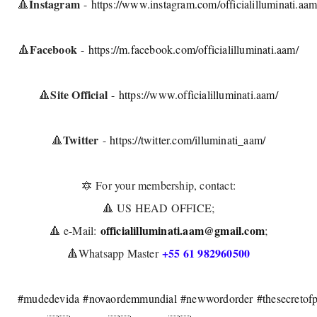
Instagram
🔺️
-
https://www.instagram.com/officialilluminati.aam
Facebook
🔺️
-
https://m.facebook.com/officialilluminati.aam/
Site Official
🔺️
-
https://www.officialilluminati.aam/
Twitter
🔺️
-
https://twitter.com/illuminati_aam/
🔯 For your membership, contact:
🔺️ US HEAD OFFICE;
officialilluminati.aam@gmail.com
🔺️ e-Mail:
;
+55 61 982960500
🔺️Whatsapp Master
#mudedevida
#novaordemmundial
#newwordorder
#thesecretof