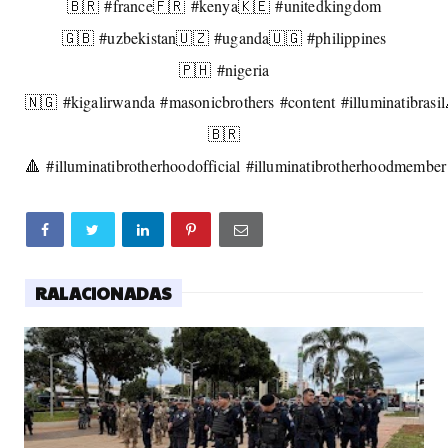
🇧🇷
#france🇫🇷
#kenya🇰🇪
#unitedkingdom
🇬🇧
#uzbekistan🇺🇿
#uganda🇺🇬
#philippines
🇵🇭
#nigeria
🇳🇬
#kigalirwanda
#masonicbrothers
#content
#illuminatibrasil
🇧🇷
🔺️
#illuminatibrotherhoodofficial
#illuminatibrotherhoodmember
RALACIONADAS