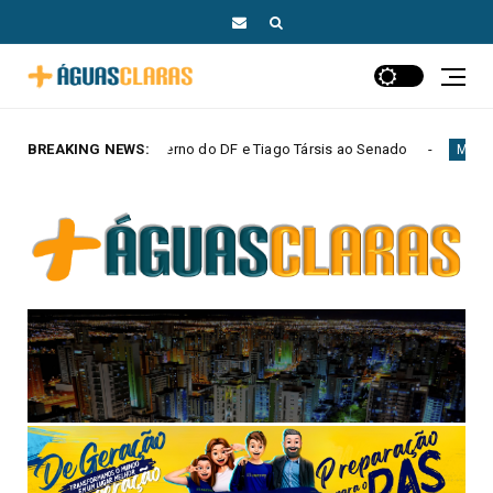
no do DF e Tiago Társis ao Senado
BREAKING NEWS:
Arraiá da 
MAIS AGUAS CLARAS